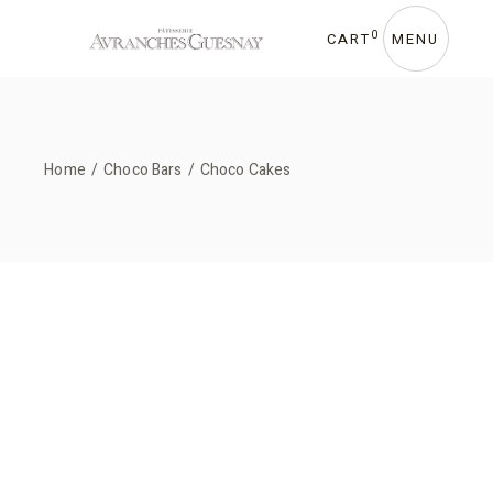
Skip
to
the
0
CART
MENU
content
Home
Choco Bars
Choco Cakes