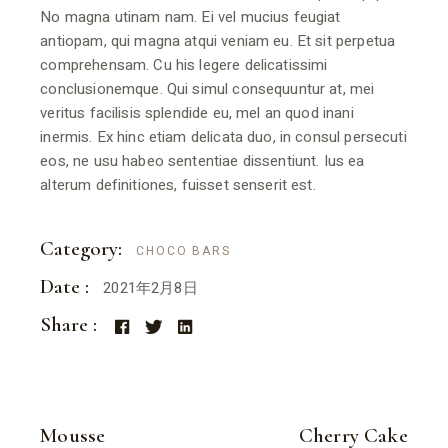
No magna utinam nam. Ei vel mucius feugiat
antiopam, qui magna atqui veniam eu. Et sit perpetua
comprehensam. Cu his legere delicatissimi
conclusionemque. Qui simul consequuntur at, mei
veritus facilisis splendide eu, mel an quod inani
inermis. Ex hinc etiam delicata duo, in consul persecuti
eos, ne usu habeo sententiae dissentiunt. Ius ea
alterum definitiones, fuisset senserit est.
Category:
CHOCO BARS
Date :
2021年2月8日
Share :
Mousse
Cherry Cake