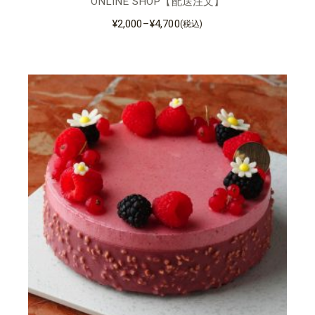
ONLINE SHOP【配送注文】
¥
2,000
–
¥
4,700
(税込)
価
格
帯:
¥2,000
–
¥4,700