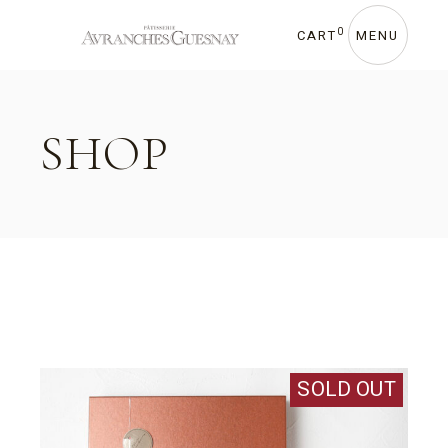
Skip
to
the
0
CART
MENU
content
SHOP
SOLD OUT