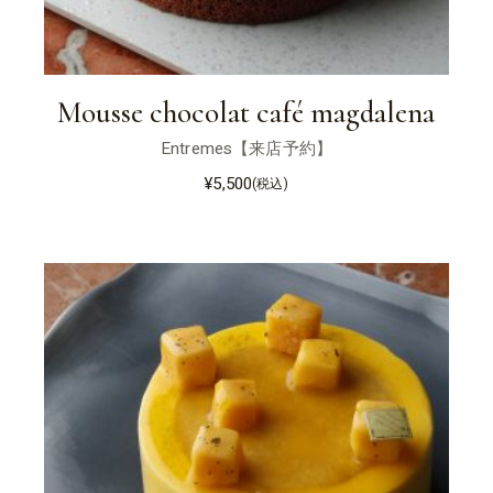
Mousse chocolat café magdalena
Entremes【来店予約】
¥
5,500
(税込)