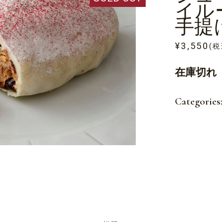
イル
手提
¥
3,550
(税
在庫切れ
Categories