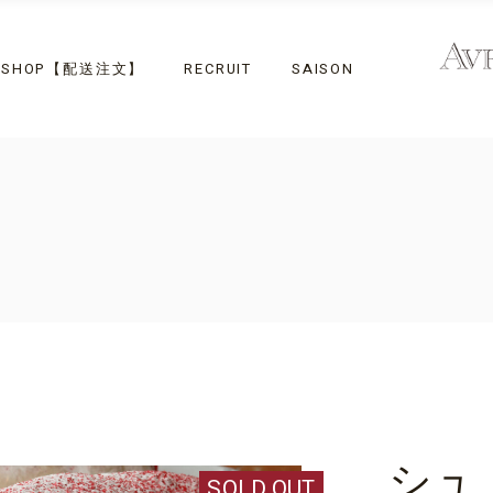
Valentine 202
E SHOP【配送注文】
RECRUIT
SAISON
Valentine 2023
シュ
SOLD OUT