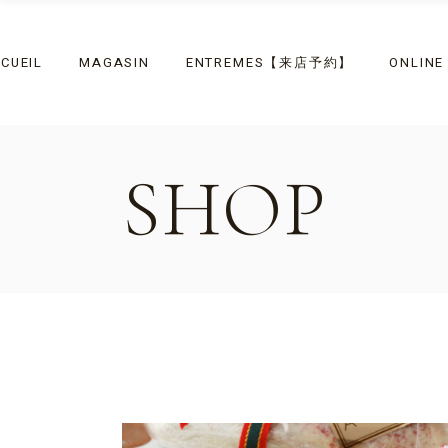
Skip
to
the
content
CUEIL
MAGASIN
ENTREMES【来店予約】
ONLIN
SHOP