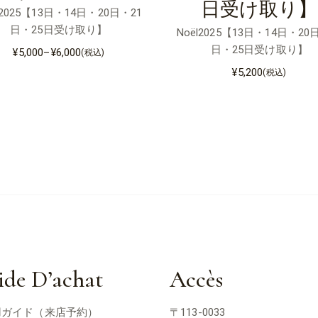
日受け取り】
l2025【13日・14日・20日・21
日・25日受け取り】
Noël2025【13日・14日・20
日・25日受け取り】
¥
5,000
–
¥
6,000
(税込)
価
格
¥
5,200
(税込)
帯:
¥5,000
–
¥6,000
ide D’achat
Accès
用ガイド（来店予約）
〒113-0033