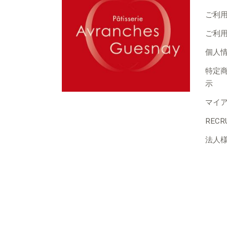
ご利
ご利
個人
特定
示
マイ
RECR
法人